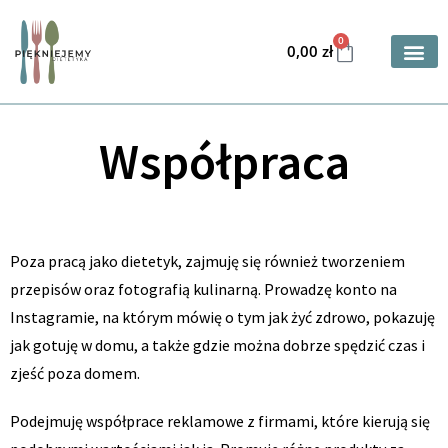
0
0,00
zł
STRONA 
Współpraca
Poza pracą jako dietetyk, zajmuję się również tworzeniem
przepisów oraz fotografią kulinarną. Prowadzę konto na
Instagramie, na którym mówię o tym jak żyć zdrowo, pokazuję
jak gotuję w domu, a także gdzie można dobrze spędzić czas i
zjeść poza domem.
Podejmuję współprace reklamowe z firmami, które kierują się