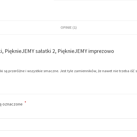
OPINIE (1)
i, PięknieJEMY sałatki 2, PięknieJEMY imprezowo
 są przeróżne i wszystkie smaczne. Jest tyle zamienników, że nawet nie trzeba iść
*
ą oznaczone