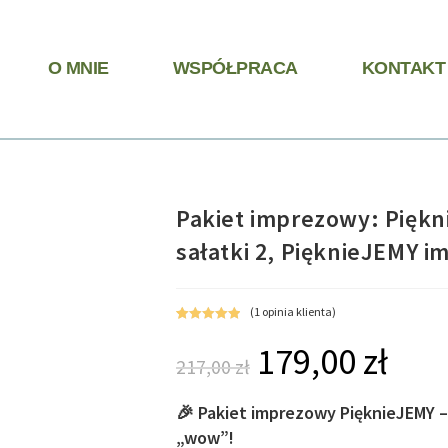
O MNIE
WSPÓŁPRACA
KONTAKT
Pakiet imprezowy: Piękn
sałatki 2, PięknieJEMY 
(
1
opinia klienta)
Oceniony
1
179,00
zł
5.00
na 5 na
217,00
zł
podstawie
oceny klienta
🎉
Pakiet imprezowy PięknieJEMY – s
„wow”!