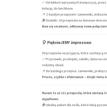
✅ Od lekkich warzywnych kompozycji, przez bi
kolację, do lunchboxa.
📌 Z każdym przepisem: zamienniki, wskazówk
🎁 Dodatki: 10 przepisów na domowe dressingi
Baw się smakami, odkrywaj nowe połączenia 
🎈
PięknieJEMY imprezowo
50 przepisów na przyjęcia, które zachwycą s
✅ Przystawki, przekąski, sałatki, dania na 
rodzinny obiad.
📌 Do każdego przepisu: zamienniki, praktyc
Prosto, szybko i efektownie – dzięki temu 
Razem to aż 111 przepisów, które ułatwią C
wyjątkowo.
🎁 Idealny pakiet dla osób, które lubią pyszn