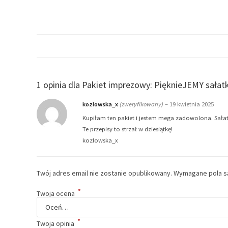
1 opinia dla
Pakiet imprezowy: PięknieJEMY sałatk
kozlowska_x
(zweryfikowany)
–
19 kwietnia 2025
Kupiłam ten pakiet i jestem mega zadowolona. Sałatki
Te przepisy to strzał w dziesiątkę!
kozlowska_x
Twój adres email nie zostanie opublikowany.
Wymagane pola s
*
Twoja ocena
*
Twoja opinia