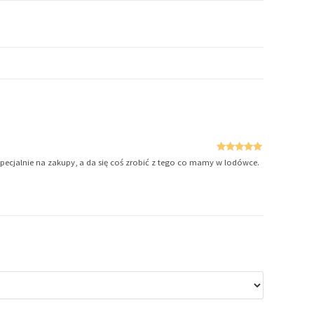
Oceniono
5
 specjalnie na zakupy, a da się coś zrobić z tego co mamy w lodówce.
na 5