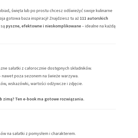
 obiad, święta lub po prostu chcesz odświeżyć swoje kulinarne
a gotowa baza inspiracji! Znajdziesz tu aż
111 autorskich
e są
pyszne, efektowne i nieskomplikowane
– idealne na każdą
zne sałatki z całorocznie dostępnych składników.
e – nawet poza sezonem na świeże warzywa.
ków, wskazówki, wartości odżywcze i zdjęcie.
lub zimą? Ten e-book ma gotowe rozwiązania.
ów na sałatki z pomysłem i charakterem.