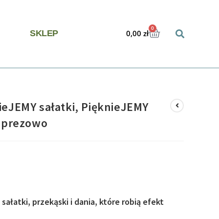
0
SKLEP
0,00
zł
ieJEMY sałatki, PięknieJEMY
imprezowo
ałatki, przekąski i dania, które robią efekt