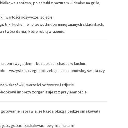
ałkowe zestawy, po sałatki z pazurem – idealne na grilla,
i, wartości odżywcze, zdjęcie.
, triki kuchenne i przewodnik po mniej znanych składnikach.
i twórz dania, które robią wrażenie.
makiem i wyglądem – bez stresu i chaosu w kuchni.
ciepło – wszystko, czego potrzebujesz na domówkę, święta czy
zne wskazówki, wartości odżywcze i zdjęcie.
e-bookowi imprezy zorganizujesz z przyjemnością.
i gotowanie i sprawią, że każda okazja będzie smakowała
ie jeść, gościć i zaskakiwać nowymi smakami.