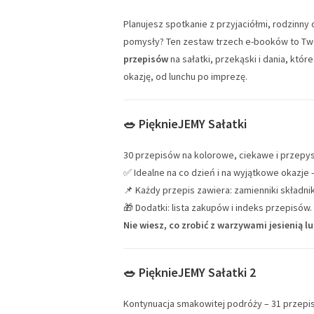
Planujesz spotkanie z przyjaciółmi, rodzinny
pomysły? Ten zestaw trzech e-booków to Twoj
przepisów
na sałatki, przekąski i dania, któr
okazję, od lunchu po imprezę.
🥗
PięknieJEMY Sałatki
30 przepisów na kolorowe, ciekawe i przepys
✅ Idealne na co dzień i na wyjątkowe okazj
📌 Każdy przepis zawiera: zamienniki składni
🎁 Dodatki: lista zakupów i indeks przepisów.
Nie wiesz, co zrobić z warzywami jesienią 
🥗
PięknieJEMY Sałatki 2
Kontynuacja smakowitej podróży – 31 przepis